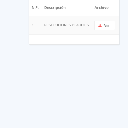
N.P.
Descripción
Archivo
URL
1
RESOLUCIONES Y LAUDOS
Ver