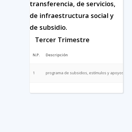
transferencia, de servicios,
de infraestructura social y
de subsidio.
Tercer Trimestre
N.P.
Descripción
A
1
programa de subsidios, estímulos y apoyos