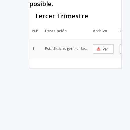
posible.
Tercer Trimestre
N.P.
Descripción
Archivo
URL C
1
Estadísticas generadas.
Ver
C