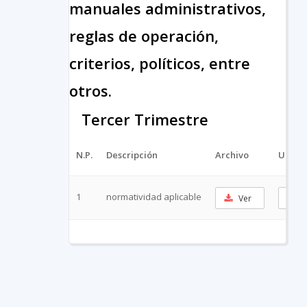
manuales administrativos,
reglas de operación,
criterios, políticos, entre
otros.
Tercer Trimestre
N.P.
Descripción
Archivo
URL Co
1
normatividad aplicable
Ver
C