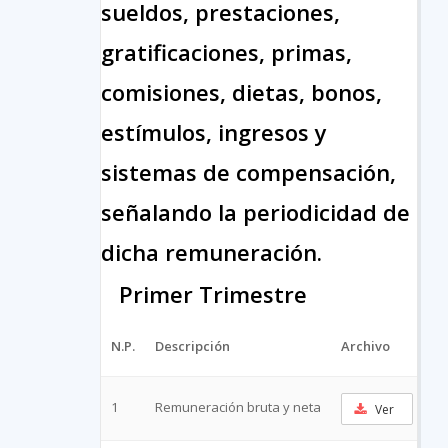
sueldos, prestaciones,
gratificaciones, primas,
comisiones, dietas, bonos,
estímulos, ingresos y
sistemas de compensación,
señalando la periodicidad de
dicha remuneración.
Primer Trimestre
N.P.
Descripción
Archivo
UR
1
Remuneración bruta y neta
Ver