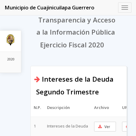
Municipio de Cuajinicuilapa Guerrero
Toggl
navig
Transparencia y Acceso
a la Información Pública
Ejercicio Fiscal 2020
2020
Intereses de la Deuda
Segundo Trimestre
N.P.
Descripción
Archivo
URL Co
1
Intereses de la Deuda
Ver
Co