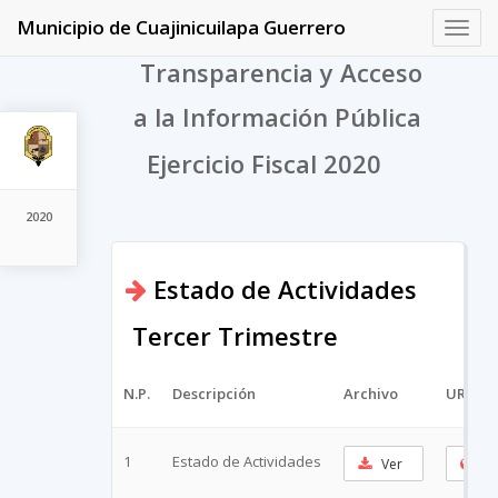
Municipio de Cuajinicuilapa Guerrero
Toggl
navig
Transparencia y Acceso
a la Información Pública
Ejercicio Fiscal 2020
2020
Estado de Actividades
Tercer Trimestre
N.P.
Descripción
Archivo
URL Co
1
Estado de Actividades
Ver
Co