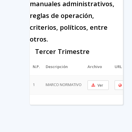
manuales administrativos,
reglas de operación,
criterios, políticos, entre
otros.
Tercer Trimestre
N.P.
Descripción
Archivo
URL Cort
1
MARCO NORMATIVO
Ver
Copi