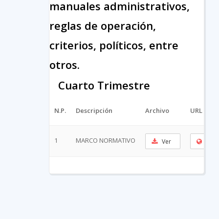
manuales administrativos,
reglas de operación,
criterios, políticos, entre
otros.
Cuarto Trimestre
N.P.
Descripción
Archivo
URL Cort
1
MARCO NORMATIVO
Ver
Copi