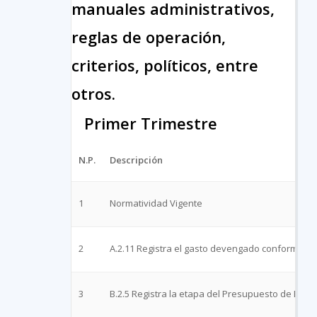
manuales administrativos,
reglas de operación,
criterios, políticos, entre
otros.
Primer Trimestre
N.P.
Descripción
1
Normatividad Vigente
2
A.2.11 Registra el gasto devengado conforme a 
3
B.2.5 Registra la etapa del Presupuesto de Egres