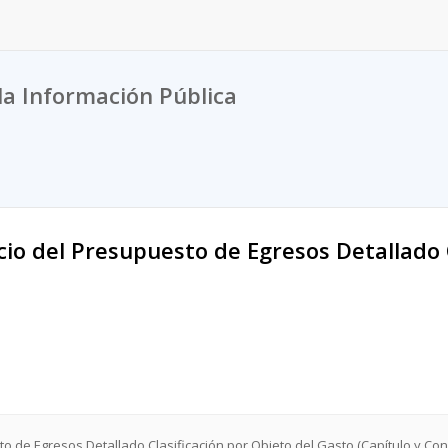
la Información Pública
icio del Presupuesto de Egresos Detallado 
sto de Egresos Detallado Clasificación por Objeto del Gasto (Capítulo y Con