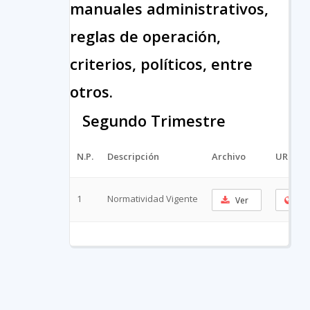
manuales administrativos,
reglas de operación,
criterios, políticos, entre
otros.
Segundo Trimestre
N.P.
Descripción
Archivo
URL Cor
1
Normatividad Vigente
Ver
Cop