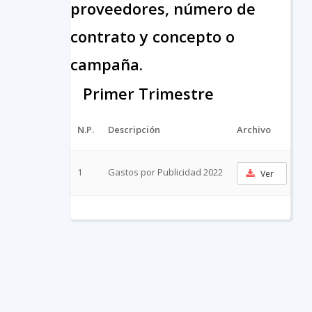
proveedores, número de
contrato y concepto o
campaña.
Primer Trimestre
N.P.
Descripción
Archivo
UR
1
Gastos por Publicidad 2022
Ver