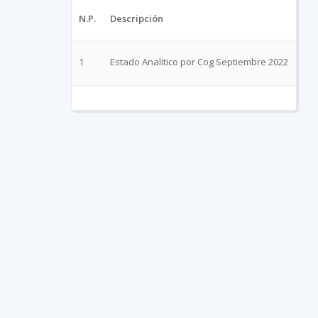
N.P.
Descripción
Arc
1
Estado Analitico por Cog Septiembre 2022