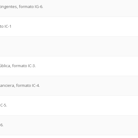
tingentes, formato IG-6.
to IC-1
blica, formato IC-3.
anciera, formato IC-4.
IC-5.
6.