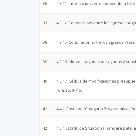
36
4.3.11. Información correspondiente a Inte
37
4.3.12. Comparativo entre los egresos pagad
38
4.3.15. Conciliación entre los Egresos Pres
39
4.3.16. Montos pagados por ayudas y subsid
40
4.3.17. Cédula de modificaciones presupues
formato IP-15.
41
4.4.1.Gasto por Categoría Programática, fo
42
4.5.1.Estado de Situación Financiera Detall