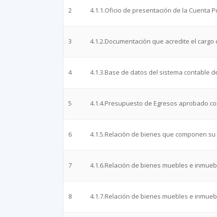
2
4.1.1.Oficio de presentación de la Cuenta P
3
4.1.2.Documentación que acredite el cargo 
4
4.1.3.Base de datos del sistema contable de
5
4.1.4.Presupuesto de Egresos aprobado corre
6
4.1.5.Relación de bienes que componen su 
7
4.1.6.Relación de bienes muebles e inmueb
8
4.1.7.Relación de bienes muebles e inmueb