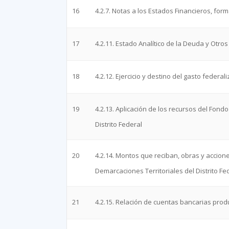
16
4.2.7. Notas a los Estados Financieros, forma
17
4.2.11. Estado Analítico de la Deuda y Otros
18
4.2.12. Ejercicio y destino del gasto federal
19
4.2.13. Aplicación de los recursos del Fond
Distrito Federal
20
4.2.14. Montos que reciban, obras y accione
Demarcaciones Territoriales del Distrito Fe
21
4.2.15. Relación de cuentas bancarias produ