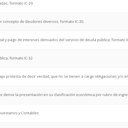
adas, formato IC-29.
por concepto de deudores diversos, formato IC-30.
al y pago de intereses derivados del servicio de deuda pública, formato I
blica, formato IC-32
 bajo protesta de decir verdad, que no se tienen a cargo obligaciones y/o e
 se derive la presentación en su clasificación económica por rubro de ingr
upuestarios y Contables