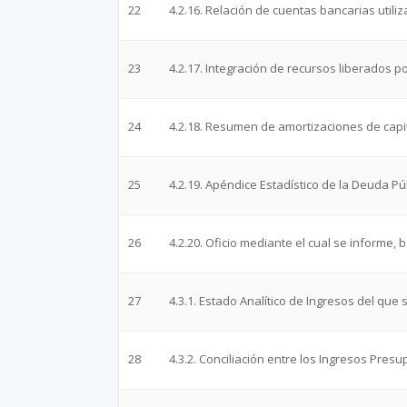
22
4.2.16. Relación de cuentas bancarias utiliz
23
4.2.17. Integración de recursos liberados 
24
4.2.18. Resumen de amortizaciones de capit
25
4.2.19. Apéndice Estadístico de la Deuda Pú
26
4.2.20. Oficio mediante el cual se informe,
27
4.3.1. Estado Analítico de Ingresos del que
28
4.3.2. Conciliación entre los Ingresos Pres