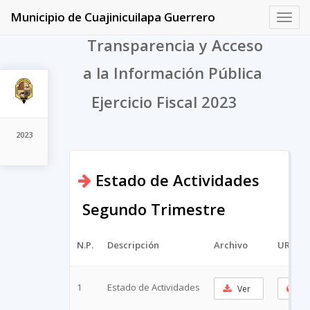
Municipio de Cuajinicuilapa Guerrero
Toggl
navig
Transparencia y Acceso
a la Información Pública
Ejercicio Fiscal 2023
2023
Estado de Actividades
Segundo Trimestre
N.P.
Descripción
Archivo
URL Co
1
Estado de Actividades
Ver
Co