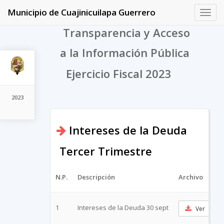
Municipio de Cuajinicuilapa Guerrero
Toggl
navig
Transparencia y Acceso
a la Información Pública
Ejercicio Fiscal 2023
2023
Intereses de la Deuda
Tercer Trimestre
N.P.
Descripción
Archivo
1
Intereses de la Deuda 30 sept
Ver