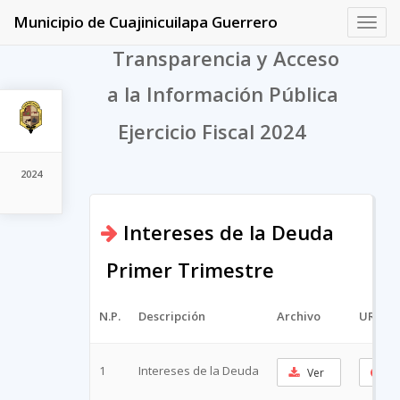
Municipio de Cuajinicuilapa Guerrero
Toggl
navig
Transparencia y Acceso
a la Información Pública
Ejercicio Fiscal 2024
2024
Intereses de la Deuda
Primer Trimestre
N.P.
Descripción
Archivo
URL Co
1
Intereses de la Deuda
Ver
Co