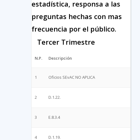
estadística, responsa a las
preguntas hechas con mas
frecuencia por el público.
Tercer Trimestre
N.P.
Descripción
1
Oficios SEvAC NO APLICA
2
D.1.22.
3
E.8.3.4
4
D.1.19.