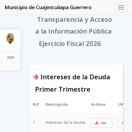
Municipio de Cuajinicuilapa Guerrero
Toggl
navig
Transparencia y Acceso
a la Información Pública
Ejercicio Fiscal 2026
2026
Intereses de la Deuda
Primer Trimestre
N.P.
Descripción
Archivo
URL Co
1
Intereses de la deuda
Ver
Co