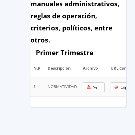
manuales administrativos,
reglas de operación,
criterios, políticos, entre
otros.
Primer Trimestre
N.P.
Descripción
Archivo
URL Corta
1
NORMATIVIDAD
Ver
Copiar 