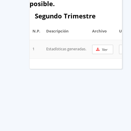
posible.
Segundo Trimestre
N.P.
Descripción
Archivo
URL C
1
Estadísticas generadas.
Ver
C