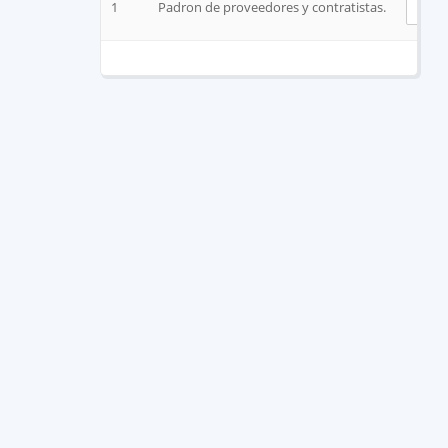
1
Padron de proveedores y contratistas.
V