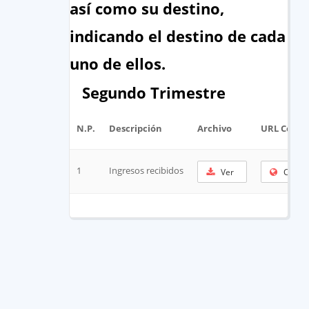
así como su destino,
indicando el destino de cada
uno de ellos.
Segundo Trimestre
N.P.
Descripción
Archivo
URL Corta
1
Ingresos recibidos
Ver
Copia