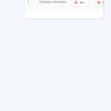
1
Trámites ofrecidos
Ver
Copia