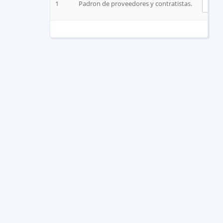
1
Padron de proveedores y contratistas.
V