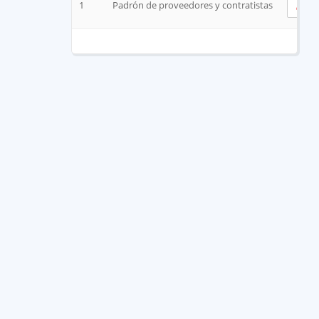
1
Padrón de proveedores y contratistas
V