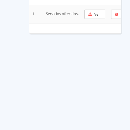
1
Servicios ofrecidos.
Ver
Copia