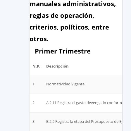
manuales administrativos,
reglas de operación,
criterios, políticos, entre
otros.
Primer Trimestre
N.P.
Descripción
1
Normatividad Vigente
2
A.2.11 Registra el gasto devengado conforme a l
3
B.2.5 Registra la etapa del Presupuesto de Egreso