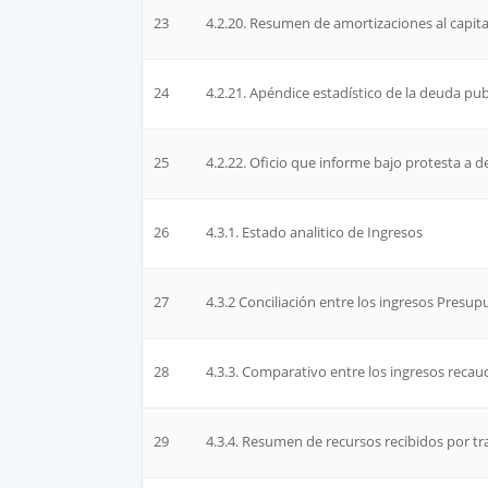
23
4.2.20. Resumen de amortizaciones al capita
24
4.2.21. Apéndice estadístico de la deuda pub
25
4.2.22. Oficio que informe bajo protesta a 
26
4.3.1. Estado analitico de Ingresos
27
4.3.2 Conciliación entre los ingresos Presup
28
4.3.3. Comparativo entre los ingresos reca
29
4.3.4. Resumen de recursos recibidos por tr