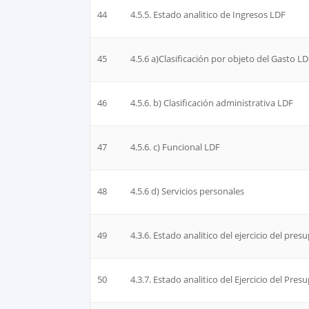
44
4.5.5. Estado analitico de Ingresos LDF
45
4.5.6 a)Clasificación por objeto del Gasto L
46
4.5.6. b) Clasificación administrativa LDF
47
4.5.6. c) Funcional LDF
48
4.5.6 d) Servicios personales
49
4.3.6. Estado analitico del ejercicio del pre
50
4.3.7. Estado analitico del Ejercicio del Pr