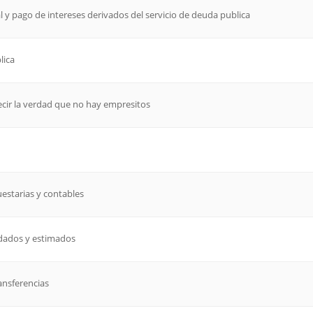
l y pago de intereses derivados del servicio de deuda publica
lica
decir la verdad que no hay empresitos
uestarias y contables
udados y estimados
ansferencias