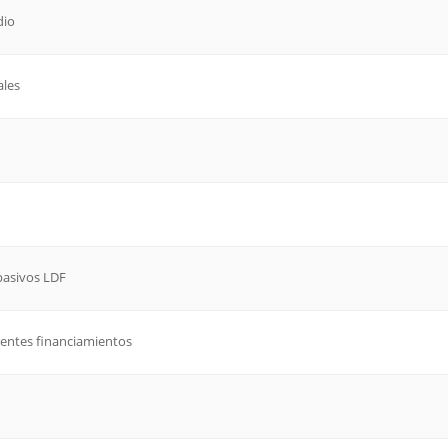
dio
ales
 pasivos LDF
erentes financiamientos