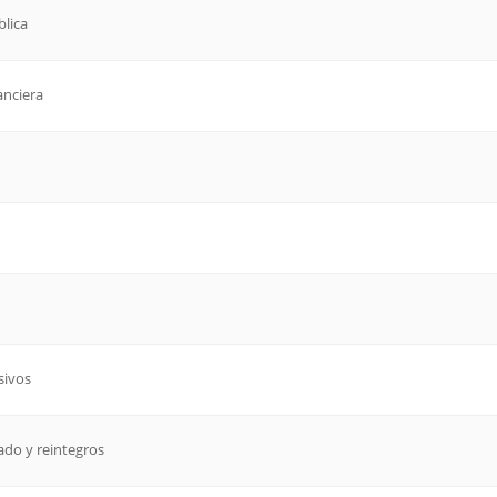
blica
anciera
sivos
zado y reintegros