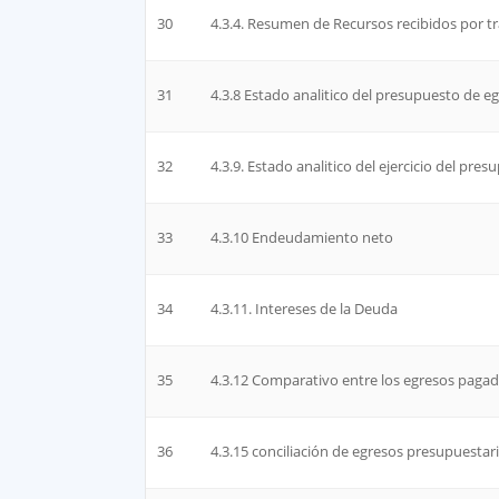
30
4.3.4. Resumen de Recursos recibidos por t
31
4.3.8 Estado analitico del presupuesto de eg
32
4.3.9. Estado analitico del ejercicio del pre
33
4.3.10 Endeudamiento neto
34
4.3.11. Intereses de la Deuda
35
4.3.12 Comparativo entre los egresos paga
36
4.3.15 conciliación de egresos presupuestari