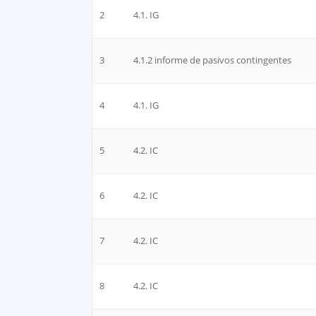
2
4.1. IG
3
4.1.2 informe de pasivos contingentes
4
4.1. IG
5
4.2. IC
6
4.2. IC
7
4.2. IC
8
4.2. IC