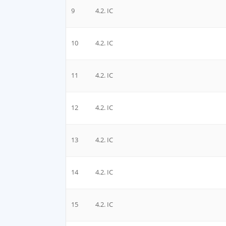
9
4.2. IC
10
4.2. IC
11
4.2. IC
12
4.2. IC
13
4.2. IC
14
4.2. IC
15
4.2. IC