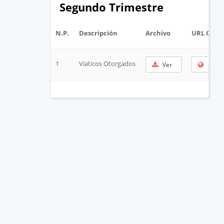
Segundo Trimestre
N.P.
Descripción
Archivo
URL Corta
1
Viaticos Otorgados
Ver
Copia