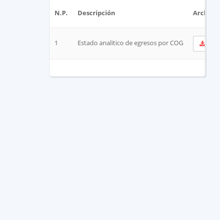
N.P.
Descripción
Archivo
1
Estado analitico de egresos por COG
Ve