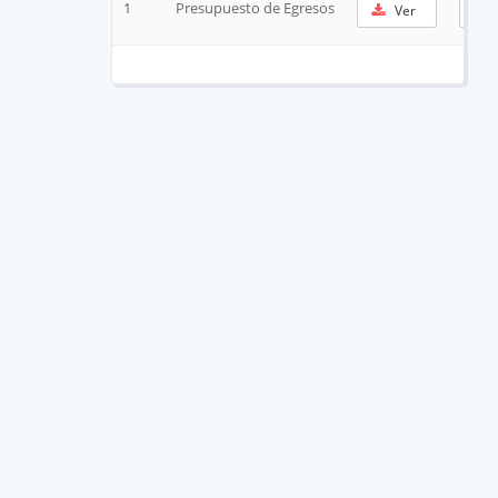
1
Presupuesto de Egresos
Ver
C