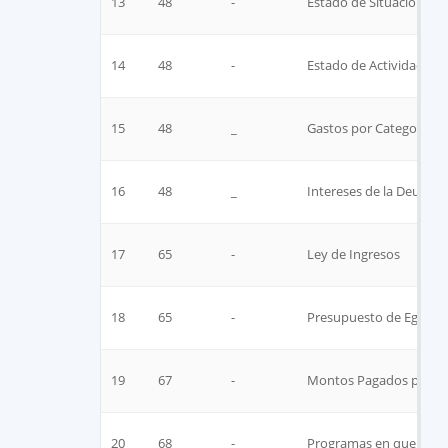
13
48
-
Estado de Situación Fin
14
48
-
Estado de Actividades
15
48
_
Gastos por Categoria P
16
48
_
Intereses de la Deuda
17
65
-
​Ley de Ingresos
18
65
-
​Presupuesto de Egreso
19
67
-
Montos Pagados por Co
20
68
-
Programas en que Conc