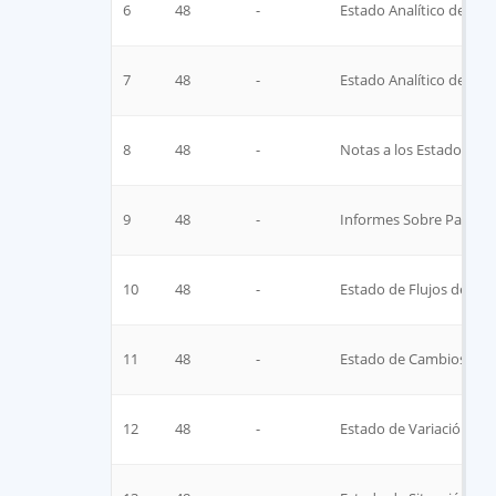
6
48
-
Estado Analítico de Ing
7
48
-
Estado Analítico del Act
8
48
-
Notas a los Estados Fin
9
48
-
Informes Sobre Pasivos
10
48
-
Estado de Flujos de Efe
11
48
-
Estado de Cambios en la
12
48
-
Estado de Variación en 