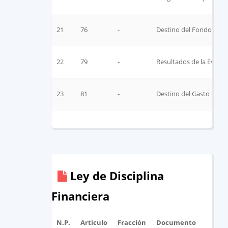
21
76
-
Destino del Fondo de Ap
22
79
-
Resultados de la Evalu
23
81
-
Destino del Gasto Feder
Ley de Disciplina
Financiera
N.P.
Articulo
Fracción
Documento